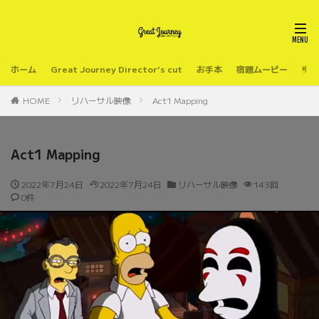
ホーム
Great Journey Director’s cut
お手本
宿題ムービー
会場
HOME
リハーサル映像
Act1 Mapping
Act1 Mapping
2022年7月24日
2022年7月24日
リハーサル映像
143回
0件