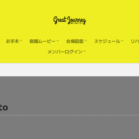
パスワードのリセット
プロフィール
お手本
宿題ムービー
会場図面
スケジュール
リ
メンバーログイン
ShowMIx 2.1 with進行
公開演技Demo ダウンロード
Vコン
Act1
Act2
Act3
Act4
Act5
Act6
Act7
鳴門Act16月
4月7日鳴門宿題Act6＆7
4月7日鳴門宿題Act2
4月7日鳴門宿題Act1
Act1Takuya
Act1Suzuyaka
Act2
ステージ
リハ時バミリ図面
4/29スケジュール
4/30スケジュール
Ac
ド
《
4
4
Sh
33
33
33
3
3
3
3
3
3
パスワードのリセット
プロフィール
to