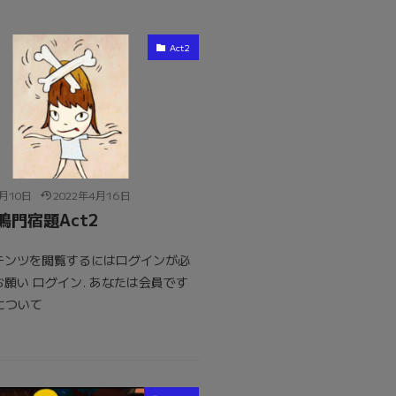
Act2
4月10日
2022年4月16日
鳴門宿題Act2
テンツを閲覧するにはログインが必
願い ログイン. あなたは会員です
員について