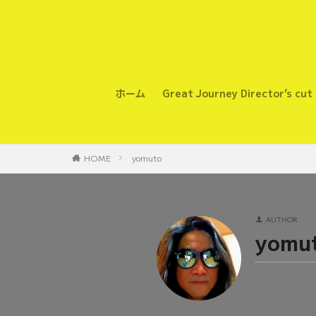
ホーム
Great Journey Director’s cut
HOME
yomuto
AUTHOR
yomu