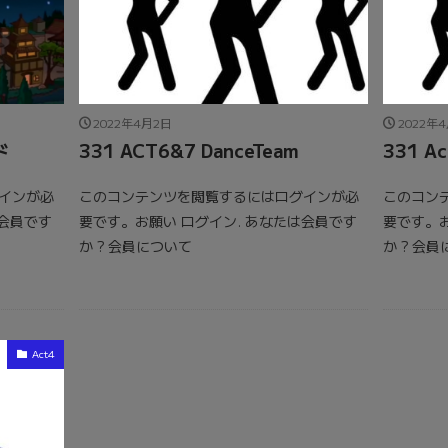
2022年4月2日
2022年
ド
331 ACT6&7 DanceTeam
331 Ac
インが必
このコンテンツを閲覧するにはログインが必
このコン
は会員です
要です。お願い ログイン. あなたは会員です
要です。お
か ? 会員について
か ? 会
Act4