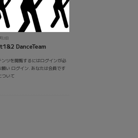
4月2日
t1&2 DanceTeam
テンツを閲覧するにはログインが必
願い ログイン. あなたは会員です
員について