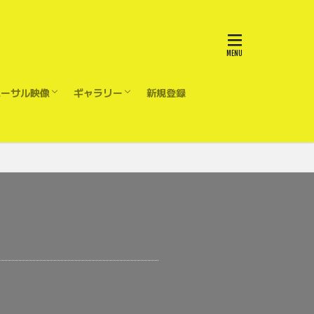
ハーサル映像
ギャラリー
新規登録
t1 Mapping
レスリハ
重要》4/30 ShowMix3美羽Na
/29天カメAct4マーチング
/29天カメAct1Jazz
owMix2.1
1 ACT6&7 DanceTeam
1 Act1&2 DanceTeam
1 Act4 Marching
11 阿波踊りedit
30 Act6 ダンスチーム
30 Act1-2 ダンスチーム
30 Act1 Solo ダンスチーム
29 Act6 ダンスチーム
29 Act1〜2 ダンスチーム
告知V2
告知V1