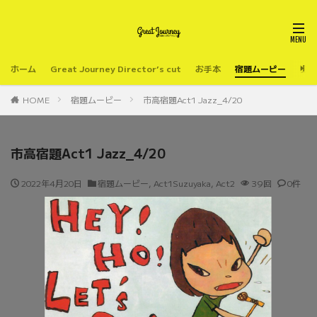
ホーム
Great Journey Director’s cut
お手本
宿題ムービー
会場
HOME
宿題ムービー
市高宿題Act1 Jazz_4/20
市高宿題Act1 Jazz_4/20
2022年4月20日
宿題ムービー
,
Act1Suzuyaka
,
Act2
39回
0件